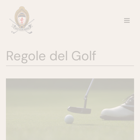
Salta
al
contenuto
Regole del Golf