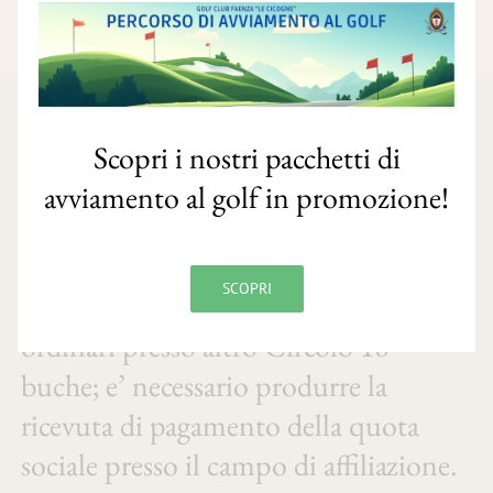
Abbonamenti 2026
Scopri i nostri pacchetti di
avviamento al golf in promozione!
Abbonamento 2° Campo: Euro
700,00
SCOPRI
Riservato a coloro che sono già soci
ordinari presso altro Circolo 18
buche; e’ necessario produrre la
ricevuta di pagamento della quota
sociale presso il campo di affiliazione.