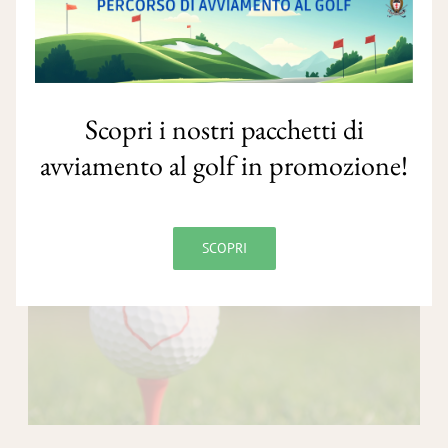
​Il golf ti incuriosisce, ma ancora non
hai provato a giocare?
Scopri i nostri pacchetti di
SCOPRI DI PIÙ
avviamento al golf in promozione!
SCOPRI