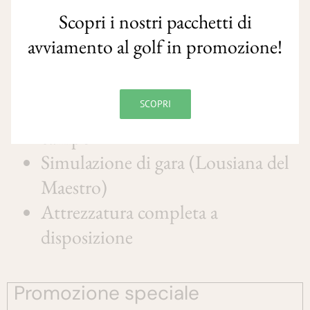
Scopri i nostri pacchetti di
Compreso nei pacchetti
avviamento al golf in promozione!
Lezioni delle regole
SCOPRI
Tutor per poter andare subito in
campo
Simulazione di gara (Lousiana del
Maestro)
Attrezzatura completa a
disposizione
Promozione speciale