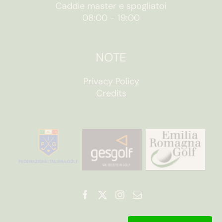
Caddie master e spogliatoi
08:00
-
19:00
NOTE
Privacy Policy
Credits