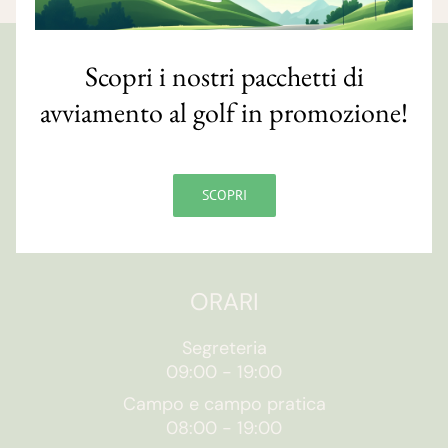
Scopri i nostri pacchetti di
GOLF CLUB FAENZA
avviamento al golf in promozione!
Via S. Orsola, 10/e
48018 Faenza (RA)
CF 90007820393
SCOPRI
Contatti
ORARI
Segreteria
09:00
-
19:00
Campo e campo pratica
08:00
-
19:00