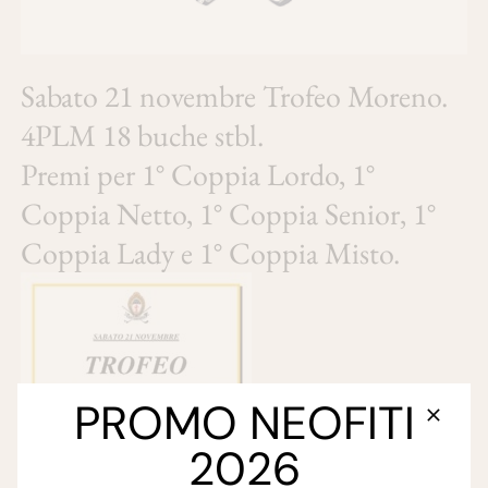
Sabato 21 novembre Trofeo Moreno.
4PLM 18 buche stbl.
Premi per 1° Coppia Lordo, 1°
Coppia Netto, 1° Coppia Senior, 1°
Coppia Lady e 1° Coppia Misto.
PROMO NEOFITI
2026