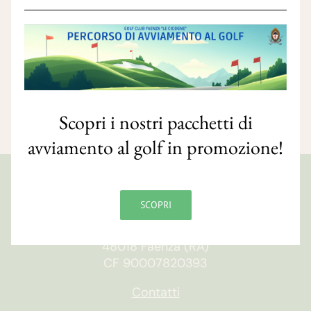
Scopri i nostri pacchetti di
avviamento al golf in promozione!
GOLF CLUB FAENZA
SCOPRI
Via S. Orsola, 10/e
48018 Faenza (RA)
CF 90007820393
Contatti