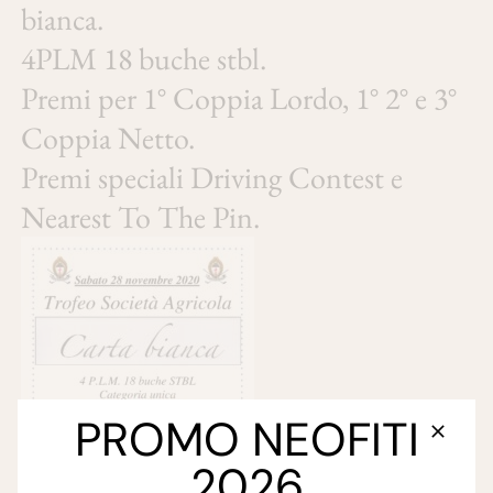
bianca.
4PLM 18 buche stbl.
Premi per 1° Coppia Lordo, 1° 2° e 3°
Coppia Netto.
Premi speciali Driving Contest e
Nearest To The Pin.
PROMO NEOFITI
2026