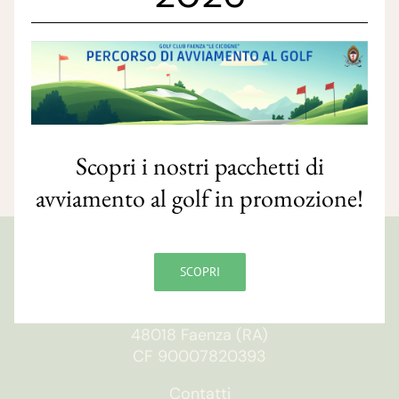
Scopri i nostri pacchetti di
avviamento al golf in promozione!
GOLF CLUB FAENZA
SCOPRI
Via S. Orsola, 10/e
48018 Faenza (RA)
CF 90007820393
Contatti