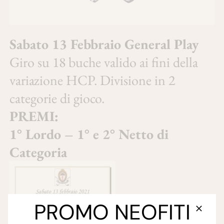
Sabato 13 Febbraio General Play
Giro su 18 buche valido ai fini della
variazione HCP. Divisione in 2
categorie di gioco.
PREMI:
1° Lordo –
1° e 2° Netto di
Categoria
PROMO NEOFITI