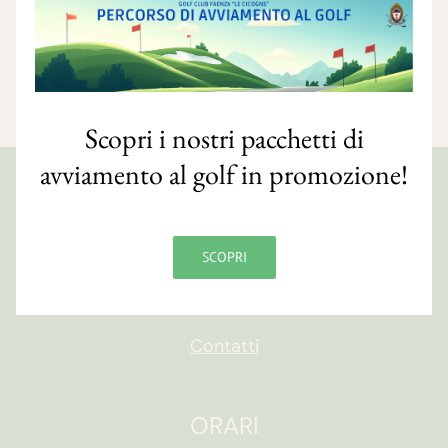
disponibili.
Scopri i nostri pacchetti di
avviamento al golf in promozione!
GOLF CLUB FAENZA
Via S. Orsola, 10/e
SCOPRI
48018 Faenza (RA)
CF 90007820393
Contatti
ORARI