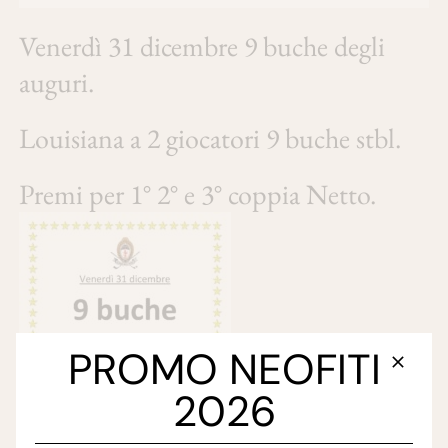
Venerdì 31 dicembre 9 buche degli
auguri.
Louisiana a 2 giocatori 9 buche stbl.
Premi per 1° 2° e 3° coppia Netto.
PROMO NEOFITI
2026