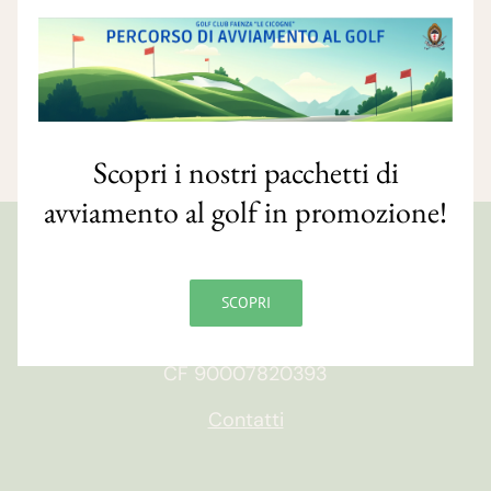
Scopri i nostri pacchetti di
avviamento al golf in promozione!
GOLF CLUB FAENZA
SCOPRI
Via S. Orsola, 10/e
48018 Faenza (RA)
CF 90007820393
Contatti