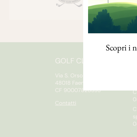
Scopri i 
GOLF CLUB FAENZA
O
S
Via S. Orsola, 10/e
0
48018 Faenza (RA)
CF 90007820393
C
0
Contatti
C
s
0