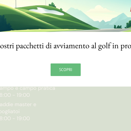
nostri pacchetti di avviamento al golf in p
RARI
NOTE
SCOPRI
egreteria
Privacy Policy
9:00
-
19:00
Credits
ampo e campo pratica
8:00
-
19:00
addie master e
pogliatoi
8:00
-
19:00