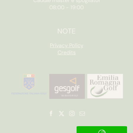
Caddie master e spogliatoi
08:00
-
19:00
NOTE
Privacy Policy
Credits