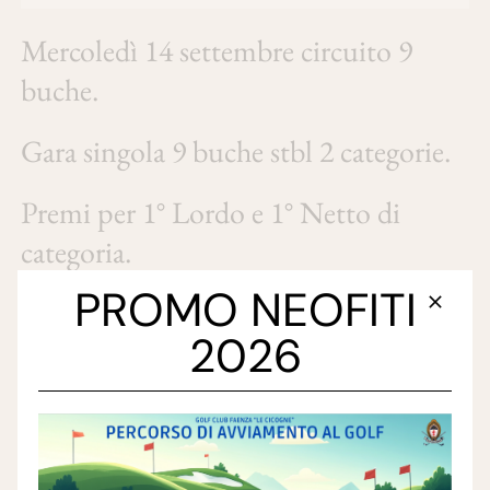
Mercoledì 14 settembre circuito 9
buche.
Gara singola 9 buche stbl 2 categorie.
Premi per 1° Lordo e 1° Netto di
categoria.
PROMO NEOFITI
2026