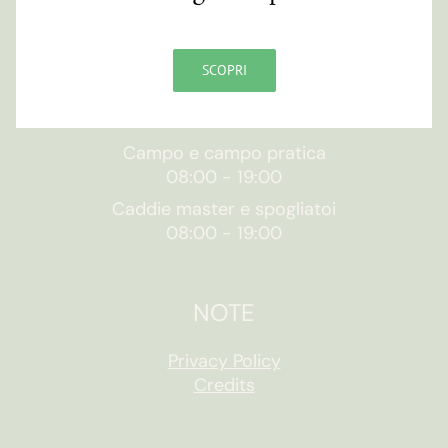
ORARI
SCOPRI
Segreteria
09:00
-
19:00
Campo e campo pratica
08:00
-
19:00
Caddie master e spogliatoi
08:00
-
19:00
NOTE
Privacy Policy
Credits