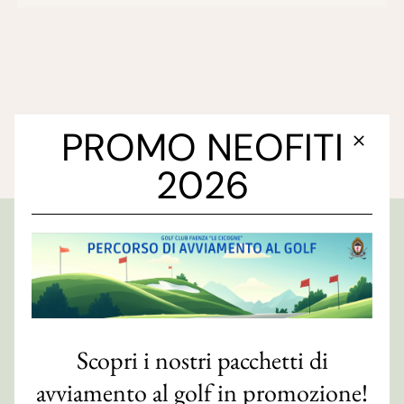
PROMO NEOFITI
2026
GOLF CLUB FAENZA
Via S. Orsola, 10/e
48018 Faenza (RA)
CF 90007820393
Scopri i nostri pacchetti di
Contatti
avviamento al golf in promozione!