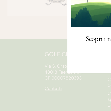
Scopri i 
GOLF CLUB FAENZA
O
S
Via S. Orsola, 10/e
0
48018 Faenza (RA)
CF 90007820393
C
0
Contatti
C
s
0