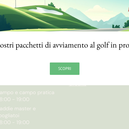
Al termine della gara premiazione dei vin
nostri pacchetti di avviamento al golf in p
RARI
NOTE
SCOPRI
egreteria
Privacy Policy
9:00
-
19:00
Credits
ampo e campo pratica
8:00
-
19:00
addie master e
pogliatoi
8:00
-
19:00