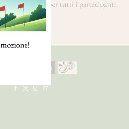
citori e buffet per tutti i partecipanti.
romozione!