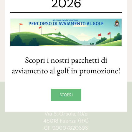
2026
Scopri i nostri pacchetti di
avviamento al golf in promozione!
SCOPRI
GOLF CLUB FAENZA
Via S. Orsola, 10/e
48018 Faenza (RA)
CF 90007820393