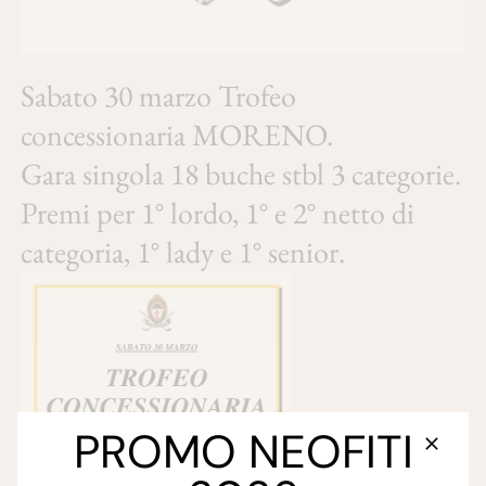
Sabato 30 marzo Trofeo
concessionaria MORENO.
Gara singola 18 buche stbl 3 categorie.
Premi per 1° lordo, 1° e 2° netto di
categoria, 1° lady e 1° senior.
PROMO NEOFITI