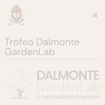
Salta
al
contenuto
Trofeo Dalmonte
GardenLab