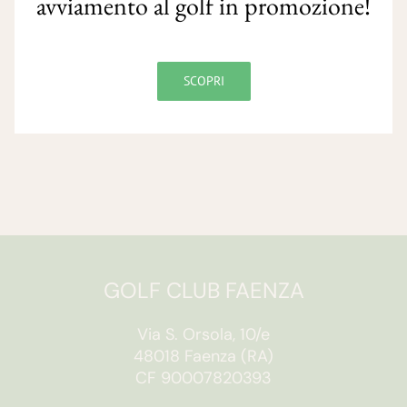
avviamento al golf in promozione!
SCOPRI
GOLF CLUB FAENZA
Via S. Orsola, 10/e
48018 Faenza (RA)
CF 90007820393