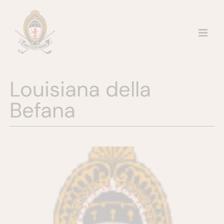
Salta
al
contenuto
Louisiana della
Befana