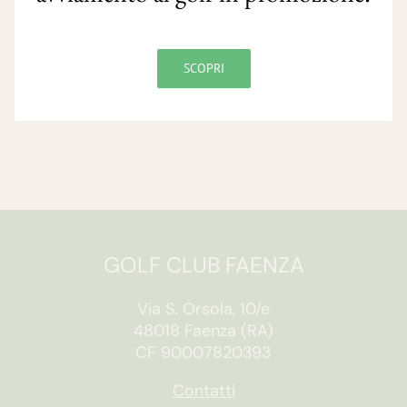
SCOPRI
GOLF CLUB FAENZA
Via S. Orsola, 10/e
48018 Faenza (RA)
CF 90007820393
Contatti