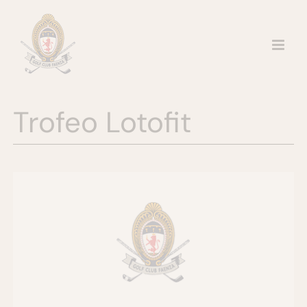
Salta
al
contenuto
Trofeo Lotofit