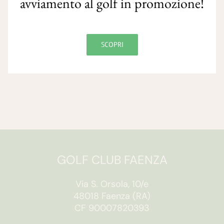
avviamento al golf in promozione!
SCOPRI
GOLF CLUB FAENZA
Via S. Orsola, 10/e
48018 Faenza (RA)
CF 90007820393