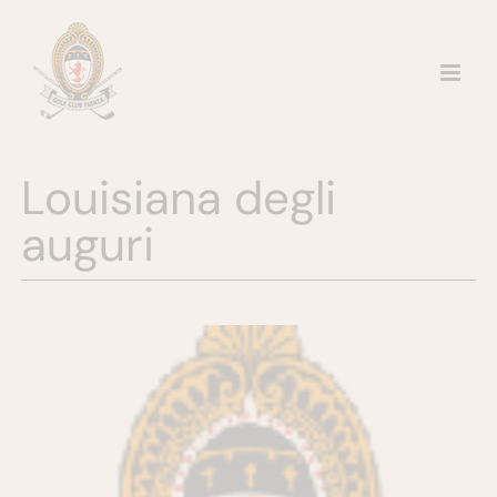
Salta
al
contenuto
Louisiana degli
auguri