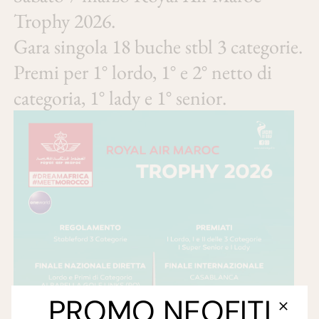
Trophy 2026.
Gara singola 18 buche stbl 3 categorie.
Premi per 1° lordo, 1° e 2° netto di
categoria, 1° lady e 1° senior.
PROMO NEOFITI