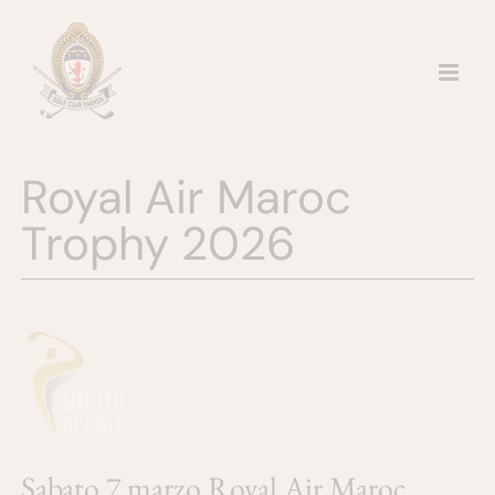
Salta
al
contenuto
Royal Air Maroc
Trophy 2026
Sabato 7 marzo Royal Air Maroc