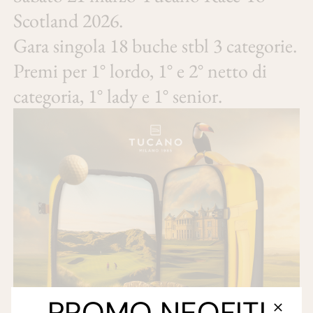
Scotland 2026.
Gara singola 18 buche stbl 3 categorie.
Premi per 1° lordo, 1° e 2° netto di
categoria, 1° lady e 1° senior.
PROMO NEOFITI