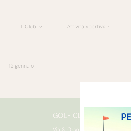
Salta
al
contenuto
Il Club
Attività sportiva
12 gennaio
GOLF CLUB FAENZA
O
S
Via S. Orsola, 10/e