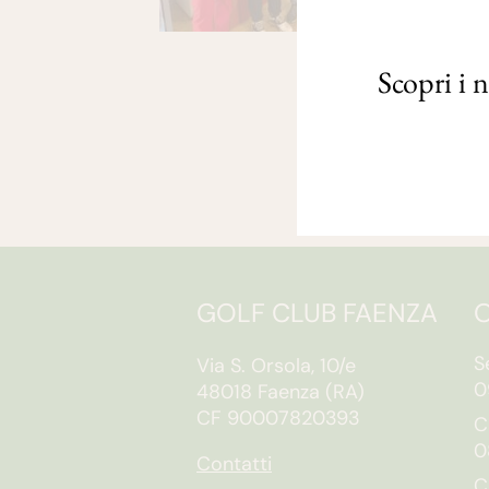
Scopri i 
GOLF CLUB FAENZA
O
S
Via S. Orsola, 10/e
0
48018 Faenza (RA)
CF 90007820393
C
0
Contatti
C