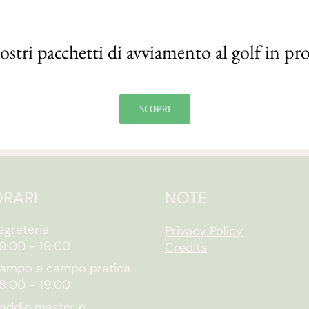
nostri pacchetti di avviamento al golf in p
SCOPRI
RARI
NOTE
egreteria
Privacy Policy
9:00
-
19:00
Credits
ampo e campo pratica
8:00
-
19:00
addie master e