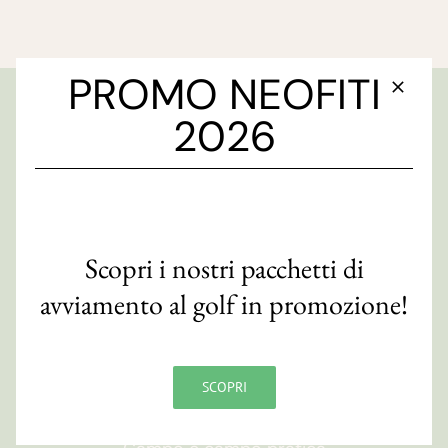
PROMO NEOFITI
2026
GOLF CLUB FAENZA
Via S. Orsola, 10/e
48018 Faenza (RA)
CF 90007820393
Scopri i nostri pacchetti di
Contatti
avviamento al golf in promozione!
ORARI
SCOPRI
Segreteria
09:00
-
19:00