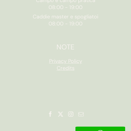
Campo e campo pratica
08:00
-
19:00
Caddie master e spogliatoi
08:00
-
19:00
NOTE
Privacy Policy
Credits