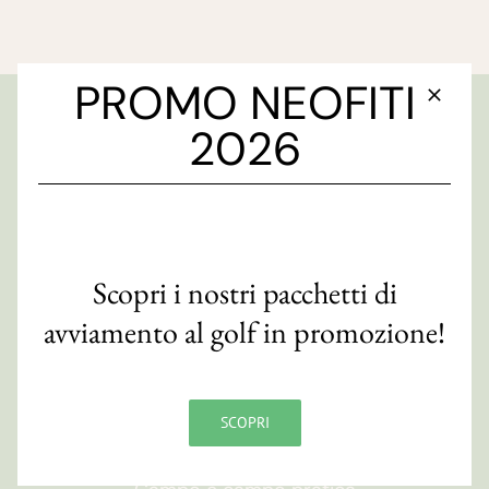
PROMO NEOFITI
2026
GOLF CLUB FAENZA
Via S. Orsola, 10/e
48018 Faenza (RA)
CF 90007820393
Scopri i nostri pacchetti di
Contatti
avviamento al golf in promozione!
ORARI
SCOPRI
Segreteria
09:00
-
19:00