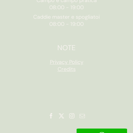
Campo e campo pratica
08:00
-
19:00
Caddie master e spogliatoi
08:00
-
19:00
NOTE
Privacy Policy
Credits