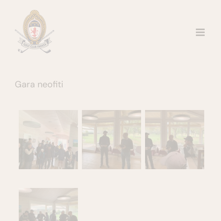
Salta
al
contenuto
Gara neofiti