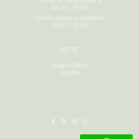
Campo e campo pratica
08:00
-
19:00
Caddie master e spogliatoi
08:00
-
19:00
NOTE
Privacy Policy
Credits