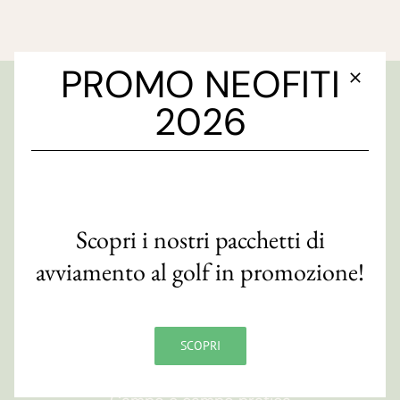
PROMO NEOFITI
2026
GOLF CLUB FAENZA
Via S. Orsola, 10/e
48018 Faenza (RA)
CF 90007820393
Scopri i nostri pacchetti di
Contatti
avviamento al golf in promozione!
ORARI
SCOPRI
Segreteria
09:00
-
19:00