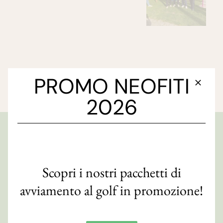
PROMO NEOFITI
2026
GOLF CLUB FAENZA
Via S. Orsola, 10/e
Scopri i nostri pacchetti di
48018 Faenza (RA)
avviamento al golf in promozione!
CF 90007820393
Contatti