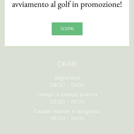
avviamento al golf in promozione!
Via S. Orsola, 10/e
48018 Faenza (RA)
CF 90007820393
SCOPRI
Contatti
ORARI
Segreteria
09:00
-
19:00
Campo e campo pratica
08:00
-
19:00
Caddie master e spogliatoi
08:00
-
19:00