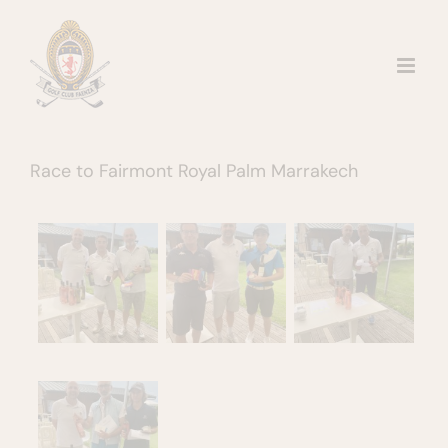
Salta
al
contenuto
Race to Fairmont Royal Palm Marrakech