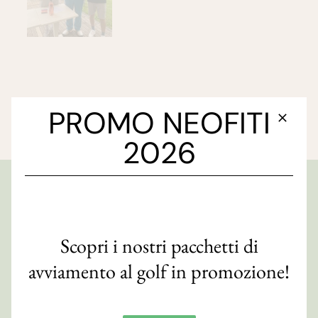
PROMO NEOFITI
2026
GOLF CLUB FAENZA
Via S. Orsola, 10/e
Scopri i nostri pacchetti di
48018 Faenza (RA)
avviamento al golf in promozione!
CF 90007820393
Contatti