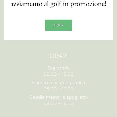
avviamento al golf in promozione!
Via S. Orsola, 10/e
48018 Faenza (RA)
CF 90007820393
SCOPRI
Contatti
ORARI
Segreteria
09:00
-
19:00
Campo e campo pratica
08:00
-
19:00
Caddie master e spogliatoi
08:00
-
19:00