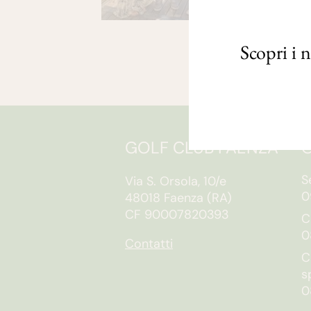
Scopri i 
GOLF CLUB FAENZA
O
S
Via S. Orsola, 10/e
0
48018 Faenza (RA)
CF 90007820393
C
0
Contatti
C
s
0