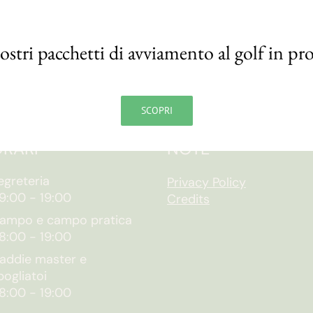
nostri pacchetti di avviamento al golf in p
SCOPRI
RARI
NOTE
egreteria
Privacy Policy
9:00
-
19:00
Credits
ampo e campo pratica
8:00
-
19:00
addie master e
pogliatoi
8:00
-
19:00