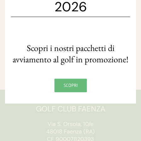
2026
Scopri i nostri pacchetti di
avviamento al golf in promozione!
SCOPRI
GOLF CLUB FAENZA
Via S. Orsola, 10/e
48018 Faenza (RA)
CF 90007820393