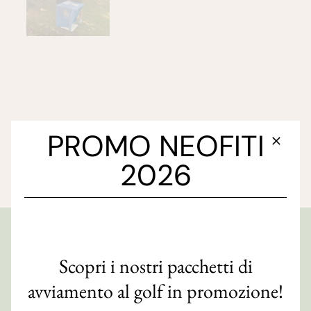
PROMO NEOFITI
2026
GOLF CLUB FAENZA
Scopri i nostri pacchetti di
Via S. Orsola, 10/e
avviamento al golf in promozione!
48018 Faenza (RA)