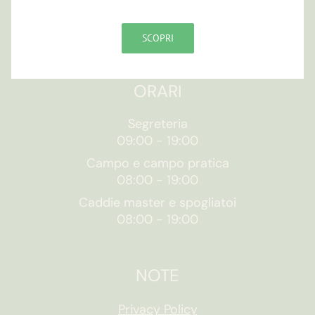
CF 90007820393
Contatti
SCOPRI
ORARI
Segreteria
09:00
-
19:00
Campo e campo pratica
08:00
-
19:00
Caddie master e spogliatoi
08:00
-
19:00
NOTE
Privacy Policy